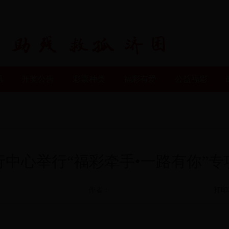
讯
开奖公告
彩票种类
福彩有爱
公益福彩
中心举行“福彩牵手•一路有你”
作者：
打印