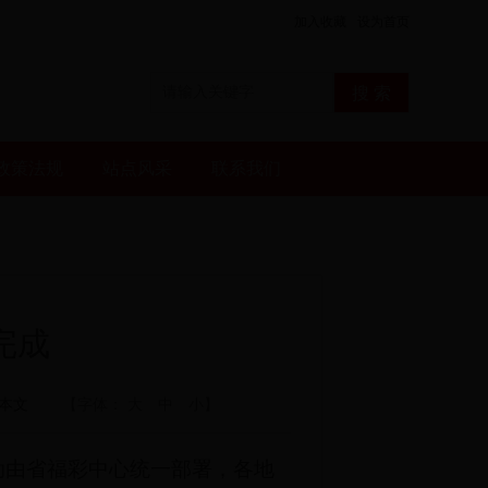
加入收藏
设为首页
政策法规
站点风采
联系我们
完成
本文
【字体：
大
中
小
】
活动由省福彩中心统一部署，各地