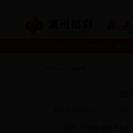
000-365 bet
机构简介
彩市资
000-365 bet
>
公益福彩
2
发布时间：2018-11-13
来源：
近日，2018年“福彩暖