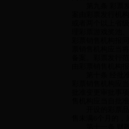
第九条 彩票发
案由彩票发行机
或者两个以上省
理彩票游戏奖池
彩票销售机构报
票销售机构应当
备案。彩票发行
由彩票销售机构
第十条 经批准
彩票销售机构应
批准变更审批事
售机构应当自批
开设的彩票品种
售未满
6
个月的，
第十一条 财政