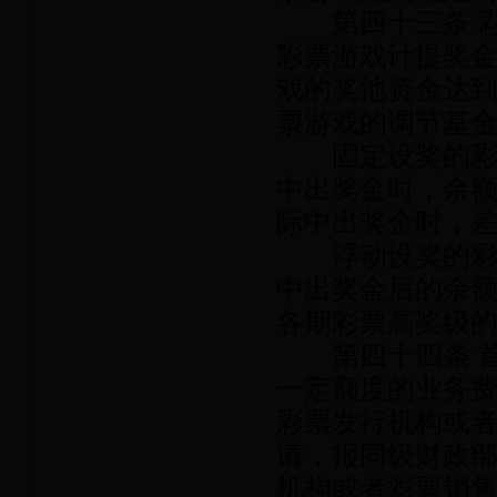
第四十三条 彩
彩票游戏计提奖
戏的奖池资金达
票游戏的调节基
固定设奖的彩票
中出奖金时，余
际中出奖金时，
浮动设奖的彩票
中出奖金后的余
各期彩票高奖级
第四十四条 首
一定额度的业务
彩票发行机构或
请，报同级财政
机构或者彩票销