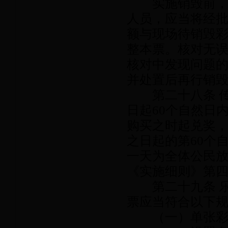
实施销毁前，负
人员，应当将经
额与现场待销毁
整本票。核对无
核对中发现问题
并处置后再行销
第二十八条 传
日起
60
个自然日
购买之时起兑奖
之日起的第
60
个
一天为全体公民
《实施细则》第
第二十九条 乐
票应当符合以下
（一）单张彩票