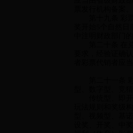
应当由省级财政
票发行机构备案
第十九条 彩票
奖开始
5
个自然日
中注明财政部门
第二十条 在兑
要求，经验证确
者彩票代销者应
第二十一条 彩
型、数字型、竞
传统型、即开型
玩法规则和奖级
型、视频型、基
设奖、开奖、中奖