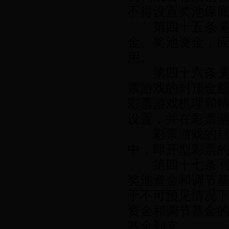
不得设置奖池保
第四十五条 彩
金、奖池资金，
用。
第四十六条 彩
票游戏的封顶金
彩票游戏机理和
设置，并在彩票
彩票游戏的封
中，即开型彩票
第四十七条 停
奖池资金和调节
于不可预见情况
资金和调节基金
基金列支。